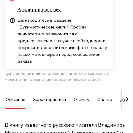
Рассчитать доставку
Вы находитесь в разделе
"Букинистические книги". Просим
внимательно ознакомиться с
предложением и, в случае необходимости,
попросить дополнительные фото товара у
наших менеджеров перед совершением
заказа.
Цена действительна только для интернет-магазина и
может отличаться от цен в розничных магазинах
Описание
Характеристики
Отзывы
Оплата
Доста
В книгу известного русского писателя Владимира