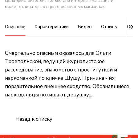
Цена действительна только для интернет-магазина и
может отличаться от цен в розничных магазинах
Описание
Характеристики
Видео
Отзывы
Опла
Смертельно опасным оказалось для Ольги
Троепольской, ведущей журналистское
расследование, знакомство с проституткой и
наркоманкой по кличке Шушу. Причина - их
поразительное внешнее сходство. Обознавшиеся
наркодельцы похищают девушку...
Назад к списку