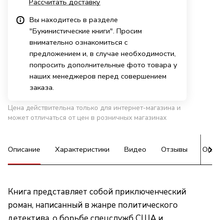
Рассчитать доставку
Вы находитесь в разделе
"Букинистические книги". Просим
внимательно ознакомиться с
предложением и, в случае необходимости,
попросить дополнительные фото товара у
наших менеджеров перед совершением
заказа.
Цена действительна только для интернет-магазина и
может отличаться от цен в розничных магазинах
Описание
Характеристики
Видео
Отзывы
Опла
Книга представляет собой приключенческий
роман, написанный в жанре политического
детектива, о борьбе спецслужб США и