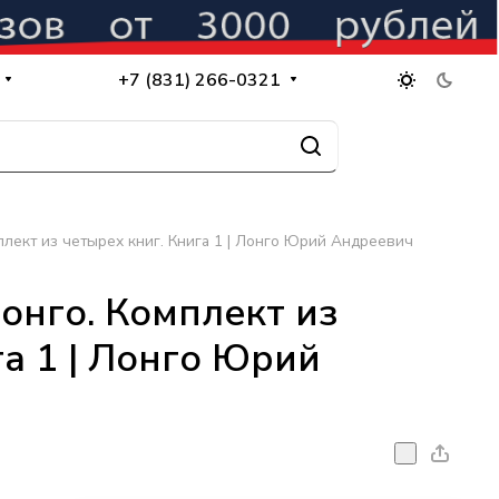
+7 (831) 266-0321
лект из четырех книг. Книга 1 | Лонго Юрий Андреевич
онго. Комплект из
га 1 | Лонго Юрий