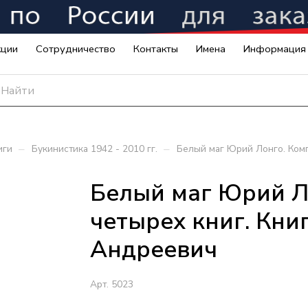
кции
Сотрудничество
Контакты
Имена
Информация
–
–
иги
Букинистика 1942 - 2010 гг.
Белый маг Юрий Лонго. Комп
Белый маг Юрий Л
четырех книг. Кни
Андреевич
Арт.
5023