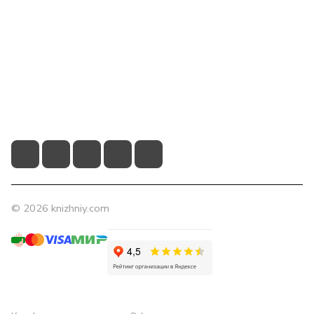
Компания
Помощь
Контакты
+7 (831) 266-0321
info@knizhniy.com
© 2026 knizhniy.com