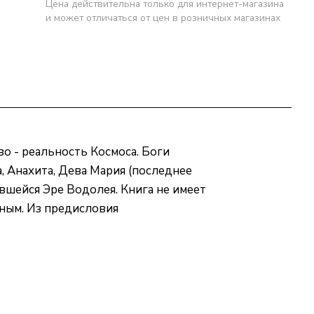
Цена действительна только для интернет-магазина
и может отличаться от цен в розничных магазинах
о - реальность Космоса. Боги
, Анахита, Дева Мария (последнее
авшейся Эре Водолея. Книга не имеет
ным. Из предисловия