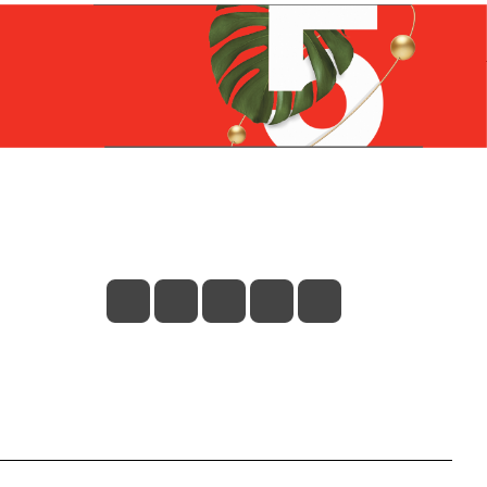
Контакты
+7 (831) 266-0321
info@knizhniy.com