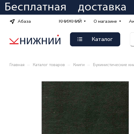
Абаза
КНИЖНИЙ
О магазине
А
Каталог
–
–
–
Главная
Каталог товаров
Книги
Букинистические кн