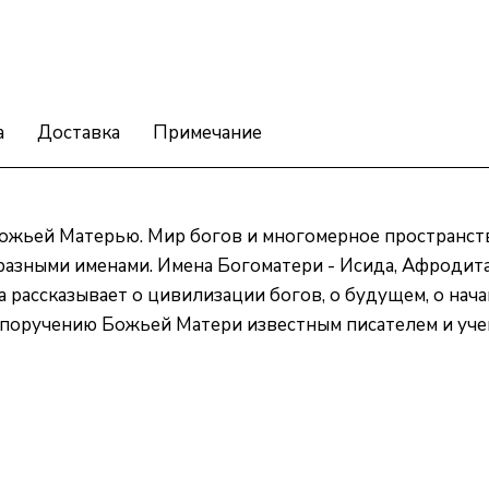
а
Доставка
Примечание
Божьей Матерью. Мир богов и многомерное пространств
разными именами. Имена Богоматери - Исида, Афродита
а рассказывает о цивилизации богов, о будущем, о нач
у поручению Божьей Матери известным писателем и уче