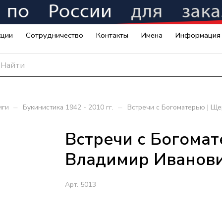
кции
Сотрудничество
Контакты
Имена
Информация
–
–
иги
Букинистика 1942 - 2010 гг.
Встречи с Богоматерью | Щ
Встречи с Богома
Владимир Иванов
Арт.
5013