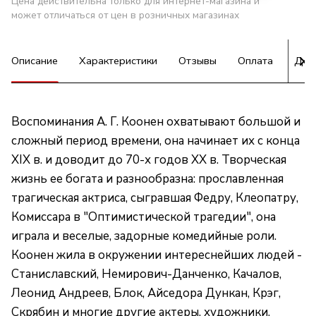
Цена действительна только для интернет-магазина и
может отличаться от цен в розничных магазинах
Описание
Характеристики
Отзывы
Оплата
Дос
Воспоминания А. Г. Коонен охватывают большой и
сложный период времени, она начинает их с конца
XIX в. и доводит до 70-х годов XX в. Творческая
жизнь ее богата и разнообразна: прославленная
трагическая актриса, сыгравшая Федру, Клеопатру,
Комиссара в "Оптимистической трагедии", она
играла и веселые, задорные комедийные роли.
Коонен жила в окружении интереснейших людей -
Станиславский, Немирович-Данченко, Качалов,
Леонид Андреев, Блок, Айседора Дункан, Крэг,
Скрябин и многие другие актеры, художники,