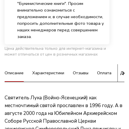
"Букинистические книги". Просим
внимательно ознакомиться с
предложением и, в случае необходимости,
попросить дополнительные фото товара у
наших менеджеров перед совершением
заказа.
Цена действительна только для интернет-магазина и
может отличаться от цен в розничных магазинах
Описание
Характеристики
Отзывы
Оплата
Дос
Святитель Лука (Войно-Ясенецкий) как
местночтимый святой прославлен в 1996 году. А в
августе 2000 года на Юбилейном Архиерейском
Соборе Русской Православной Церкви
архиепископ Симферопольский Лука причислен к