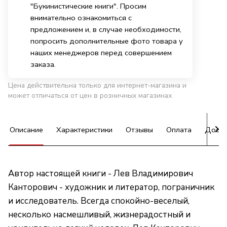
"Букинистические книги". Просим
внимательно ознакомиться с
предложением и, в случае необходимости,
попросить дополнительные фото товара у
наших менеджеров перед совершением
заказа.
Цена действительна только для интернет-магазина и
может отличаться от цен в розничных магазинах
Описание
Характеристики
Отзывы
Оплата
Доста
Автор настоящей книги - Лев Владимирович
Канторович - художник и литератор, пограничник
и исследователь. Всегда спокойно-веселый,
несколько насмешливый, жизнерадостный и