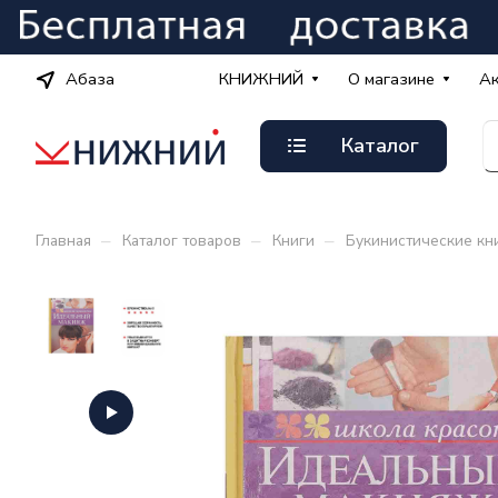
Абаза
КНИЖНИЙ
О магазине
А
Каталог
–
–
–
Главная
Каталог товаров
Книги
Букинистические кн