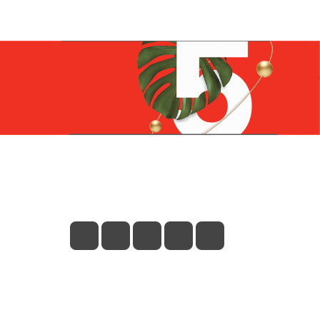
Контакты
+7 (831) 266-0321
info@knizhniy.com