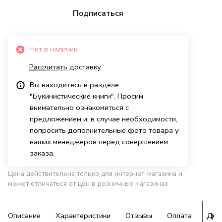
Подписаться
Нет в наличии
Рассчитать доставку
Вы находитесь в разделе
"Букинистические книги". Просим
внимательно ознакомиться с
предложением и, в случае необходимости,
попросить дополнительные фото товара у
наших менеджеров перед совершением
заказа.
Цена действительна только для интернет-магазина и
может отличаться от цен в розничных магазинах
Описание
Характеристики
Отзывы
Оплата
Дос