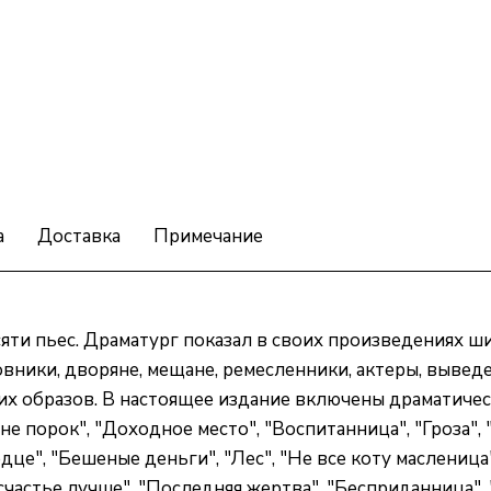
а
Доставка
Примечание
яти пьес. Драматург показал в своих произведениях 
вники, дворяне, мещане, ремесленники, актеры, выведе
их образов. В настоящее издание включены драматичес
- не порок", "Доходное место", "Воспитанница", "Гроза"
це", "Бешеные деньги", "Лес", "Не все коту масленица"
 счастье лучше", "Последняя жертва", "Бесприданница",