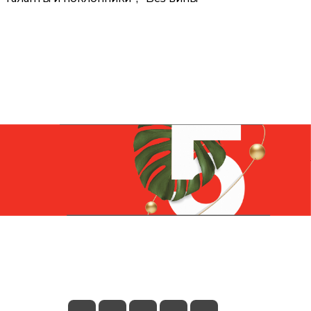
Контакты
+7 (831) 266-0321
info@knizhniy.com