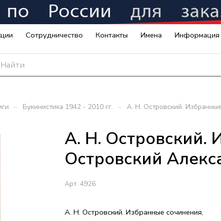
кции
Сотрудничество
Контакты
Имена
Информация
–
–
иги
Букинистика 1942 - 2010 гг.
А. Н. Островский. Избранны
А. Н. Островский.
Островский Алекс
Арт.
4926
А. Н. Островский. Избранные сочинения,