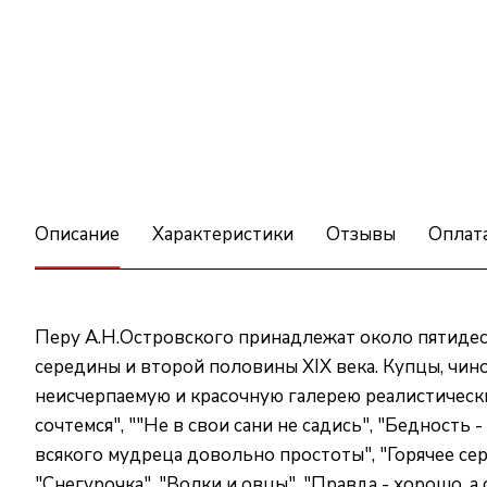
Описание
Характеристики
Отзывы
Оплат
Перу А.Н.Островского принадлежат около пятидес
середины и второй половины XIX века. Купцы, чино
неисчерпаемую и красочную галерею реалистическ
сочтемся", ""Не в свои сани не садись", "Бедность 
всякого мудреца довольно простоты", "Горячее серд
"Снегурочка", "Волки и овцы", "Правда - хорошо, а