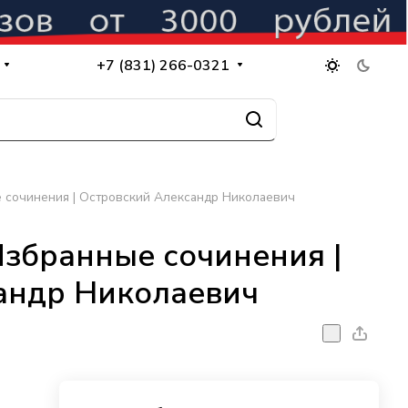
+7 (831) 266-0321
е сочинения | Островский Александр Николаевич
 Избранные сочинения |
андр Николаевич