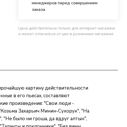
менеджеров перед совершением
заказа.
Цена действительна только для интернет-магазина
и может отличаться от цен в розничных магазинах
широчайшую картину действительности
нные в его пьесах, составляют
кие произведения: "Свои люди -
, "Козьма Захарьич Минин-Сухорук", "На
, "Не было ни гроша, да вдруг алтын",
 "Таланты и поклонники", "Без вины