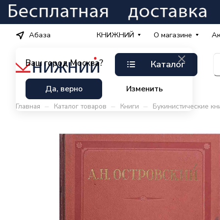
Абаза
КНИЖНИЙ
О магазине
А
Ваш город
Москва?
Каталог
Да, верно
Изменить
–
–
–
Главная
Каталог товаров
Книги
Букинистические кн