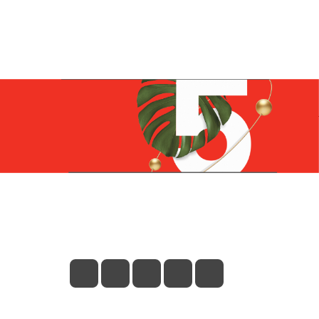
Контакты
+7 (831) 266-0321
info@knizhniy.com