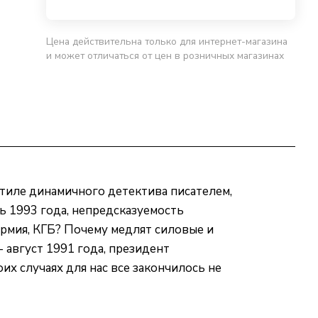
Цена действительна только для интернет-магазина
и может отличаться от цен в розничных магазинах
 стиле динамичного детектива писателем,
ь 1993 года, непредсказуемость
 армия, КГБ? Почему медлят силовые и
 август 1991 года, президент
их случаях для нас все закончилось не