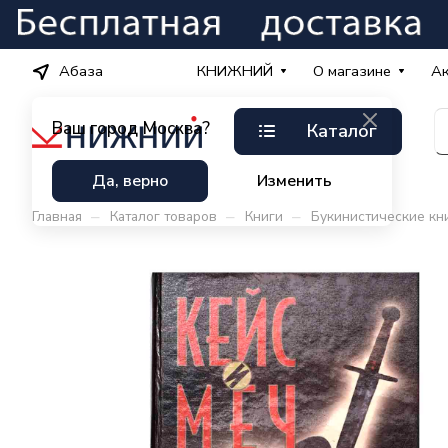
Абаза
КНИЖНИЙ
О магазине
А
Ваш город
Москва?
Каталог
Да, верно
Изменить
–
–
–
Главная
Каталог товаров
Книги
Букинистические кн