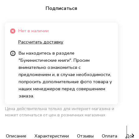
Подписаться
Нет в наличии
Рассчитать доставку
Вы находитесь в разделе
"Букинистические книги". Просим
внимательно ознакомиться с
предложением и, в случае необходимости,
попросить дополнительные фото товара у
наших менеджеров перед совершением
заказа.
Цена действительна только для интернет-магазина и
может отличаться от цен в розничных магазинах
Описание
Характеристики
Отзывы
Оплата
Доста