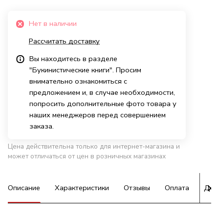
Нет в наличии
Рассчитать доставку
Вы находитесь в разделе
"Букинистические книги". Просим
внимательно ознакомиться с
предложением и, в случае необходимости,
попросить дополнительные фото товара у
наших менеджеров перед совершением
заказа.
Цена действительна только для интернет-магазина и
может отличаться от цен в розничных магазинах
Описание
Характеристики
Отзывы
Оплата
Дос