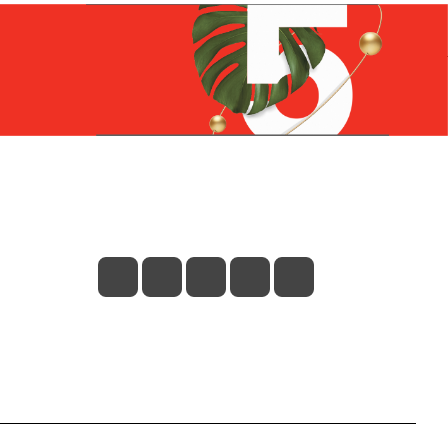
Контакты
+7 (831) 266-0321
info@knizhniy.com