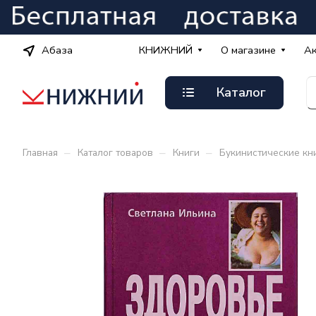
Абаза
КНИЖНИЙ
О магазине
А
Каталог
–
–
–
Главная
Каталог товаров
Книги
Букинистические кн