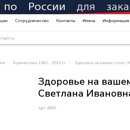
кции
Сотрудничество
Контакты
Имена
Информация
–
–
иги
Букинистика 1942 - 2010 гг.
Здоровье на вашем столе | 
Здоровье на вашем
Светлана Ивановн
Арт.
4897