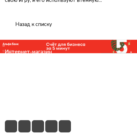
свою игру, и его используют втемную…
Назад к списку
Интернет-магазин
Компания
Помощь
Контакты
+7 (831) 266-0321
info@knizhniy.com