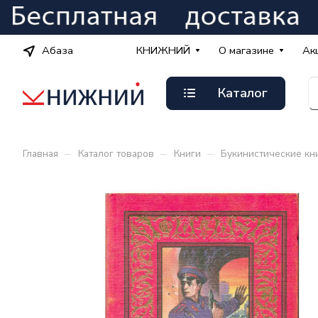
Абаза
КНИЖНИЙ
О магазине
Ак
Каталог
–
–
–
Главная
Каталог товаров
Книги
Букинистические кн