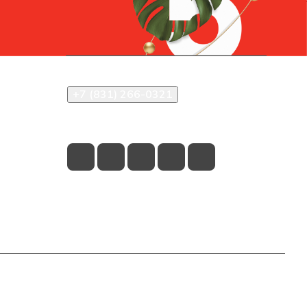
Контакты
+7 (831) 266-0321
info@knizhniy.com