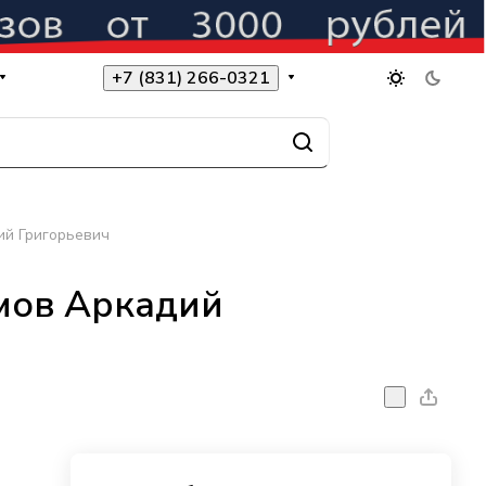
+7 (831) 266-0321
ий Григорьевич
амов Аркадий