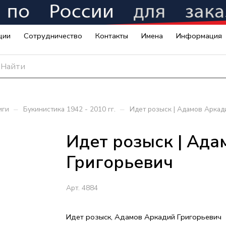
ции
Сотрудничество
Контакты
Имена
Информация
–
–
иги
Букинистика 1942 - 2010 гг.
Идет розыск | Адамов Аркад
Идет розыск | Ад
Григорьевич
Арт.
4884
Идет розыск, Адамов Аркадий Григорьевич