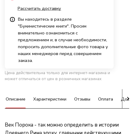
Рассчитать доставку
Вы находитесь в разделе
"Букинистические книги". Просим
внимательно ознакомиться с
предложением и, в случае необходимости,
попросить дополнительные фото товара у
наших менеджеров перед совершением
заказа.
Цена действительна только для интернет-магазина и
может отличаться от цен в розничных магазинах
Описание
Характеристики
Отзывы
Оплата
Доста
Век Порока - так можно определить в истории
Древнего Рима эпоху, главными действующими