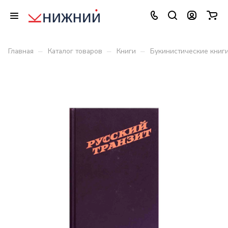
–
–
–
Главная
Каталог товаров
Книги
Букинистические книг