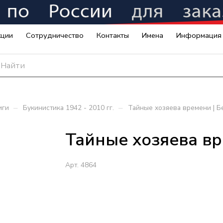
кции
Сотрудничество
Контакты
Имена
Информация
–
–
иги
Букинистика 1942 - 2010 гг.
Тайные хозяева времени | 
Тайные хозяева в
Арт.
4864