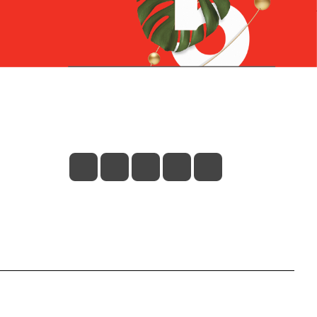
Контакты
+7 (831) 266-0321
info@knizhniy.com