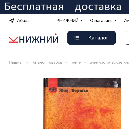
Абаза
КНИЖНИЙ
О магазине
А
Каталог
–
–
–
Главная
Каталог товаров
Книги
Букинистические кн