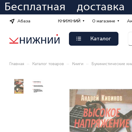
Абаза
КНИЖНИЙ
О магазине
А
Каталог
–
–
–
Главная
Каталог товаров
Книги
Букинистические кн