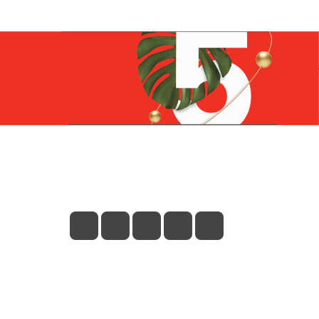
Контакты
+7 (831) 266-0321
info@knizhniy.com