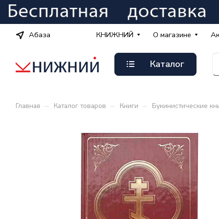
Абаза
КНИЖНИЙ
О магазине
А
Каталог
–
–
–
Главная
Каталог товаров
Книги
Букинистические кн