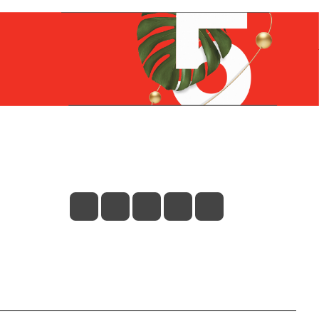
Контакты
+7 (831) 266-0321
info@knizhniy.com