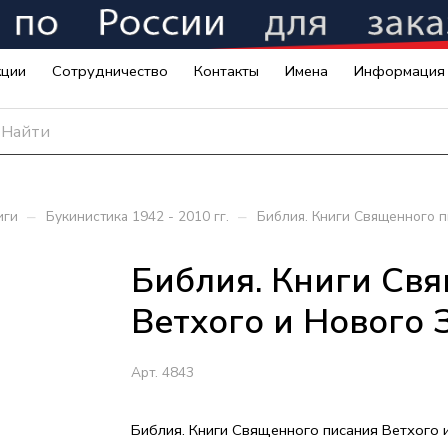
кции
Сотрудничество
Контакты
Имена
Информация
–
–
иги
Букинистика 1942 - 2010 гг.
Библия. Книги Священного пи
Библия. Книги Св
Ветхого и Нового З
Арт.
4843
Библия. Книги Священного писания Ветхого 