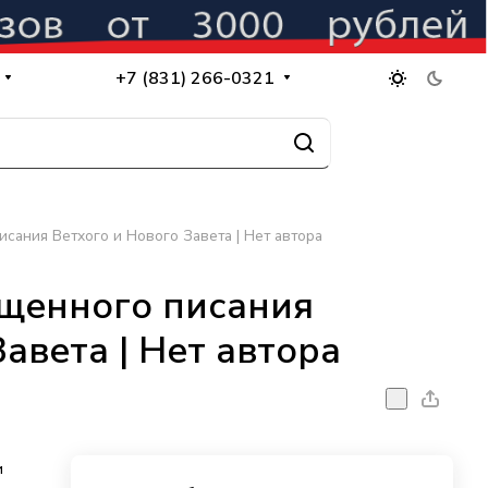
+7 (831) 266-0321
сания Ветхого и Нового Завета | Нет автора
ященного писания
авета | Нет автора
и