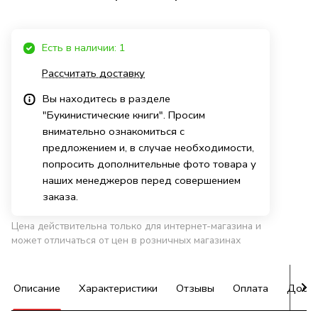
Есть в наличии: 1
Рассчитать доставку
Вы находитесь в разделе
"Букинистические книги". Просим
внимательно ознакомиться с
предложением и, в случае необходимости,
попросить дополнительные фото товара у
наших менеджеров перед совершением
заказа.
Цена действительна только для интернет-магазина и
может отличаться от цен в розничных магазинах
Описание
Характеристики
Отзывы
Оплата
Доста