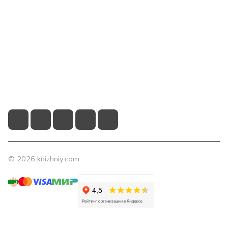
Компания
Помощь
Контакты
+7 (831) 266-0321
info@knizhniy.com
© 2026 knizhniy.com