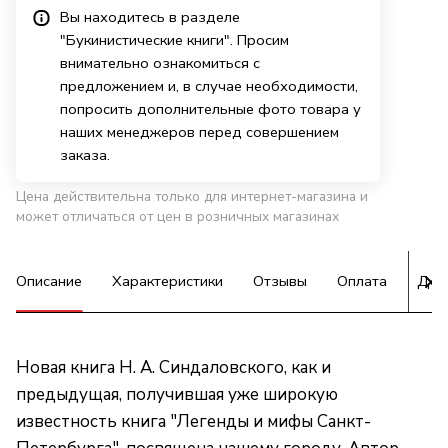
Вы находитесь в разделе
"Букинистические книги". Просим
внимательно ознакомиться с
предложением и, в случае необходимости,
попросить дополнительные фото товара у
наших менеджеров перед совершением
заказа.
Цена действительна только для интернет-магазина и
может отличаться от цен в розничных магазинах
Описание
Характеристики
Отзывы
Оплата
Дос
Новая книга Н. А. Синдаловского, как и
предыдущая, получившая уже широкую
известность книга "Легенды и мифы Санкт-