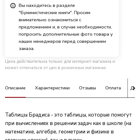
Вы находитесь в разделе
"Букинистические книги". Просим
внимательно ознакомиться с
предложением и, в случае необходимости,
попросить дополнительные фото товара у
наших менеджеров перед совершением
заказа.
Цена действительна только для интернет-магазина и
может отличаться от цен в розничных магазинах
Описание
Характеристики
Отзывы
Оплата
Дос
Таблицы Брадиса - это таблицы, которые помогут
при вычислениях в решении задач как в школе (на
математике, алгебре, геометрии и физике в