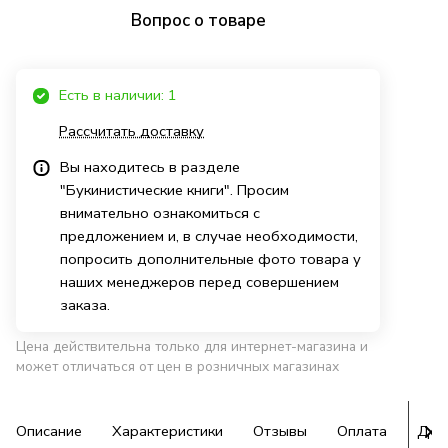
Вопрос о товаре
Есть в наличии: 1
Рассчитать доставку
Вы находитесь в разделе
"Букинистические книги". Просим
внимательно ознакомиться с
предложением и, в случае необходимости,
попросить дополнительные фото товара у
наших менеджеров перед совершением
заказа.
Цена действительна только для интернет-магазина и
может отличаться от цен в розничных магазинах
Описание
Характеристики
Отзывы
Оплата
Дос