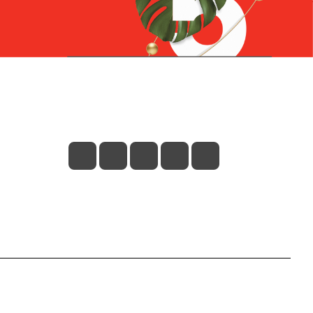
Контакты
+7 (831) 266-0321
info@knizhniy.com