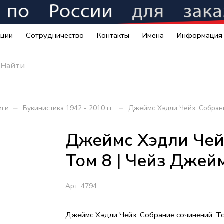
кции
Сотрудничество
Контакты
Имена
Информация
–
–
иги
Букинистика 1942 - 2010 гг.
Джеймс Хэдли Чейз. Собран
Джеймс Хэдли Чей
Том 8 | Чейз Джей
Арт.
4794
Джеймс Хэдли Чейз. Собрание сочинений. То