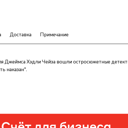
а
Доставка
Примечание
еля Джеймса Хэдли Чейза вошли остросюжетные детект
ь наказан".