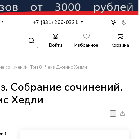
+7 (831) 266-0321
Войти
Избранное
Корзина
ие сочинений. Том 8 | Чейз Джеймс Хедли
з. Собрание сочинений.
мс Хедли
м 8,