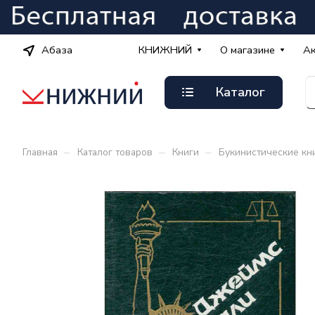
Абаза
КНИЖНИЙ
О магазине
А
Каталог
–
–
–
Главная
Каталог товаров
Книги
Букинистические кн