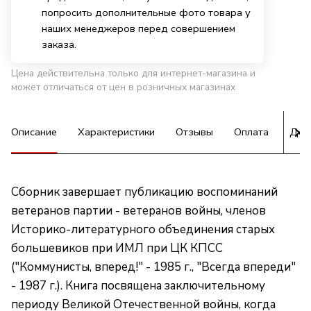
попросить дополнительные фото товара у
наших менеджеров перед совершением
заказа.
Цена действительна только для интернет-магазина и
может отличаться от цен в розничных магазинах
Описание
Характеристики
Отзывы
Оплата
Дос
Сборник завершает публикацию воспоминаний
ветеранов партии - ветеранов войны, членов
Историко-литературного объединения старых
большевиков при ИМЛ при ЦК КПСС
("Коммунисты, вперед!" - 1985 г., "Всегда впереди"
- 1987 г.). Книга посвящена заключительному
периоду Великой Отечественной войны, когда