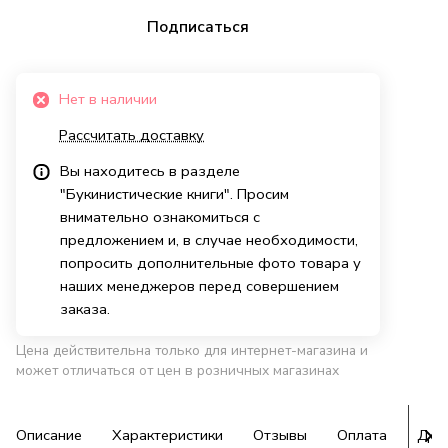
Подписаться
Нет в наличии
Рассчитать доставку
Вы находитесь в разделе
"Букинистические книги". Просим
внимательно ознакомиться с
предложением и, в случае необходимости,
попросить дополнительные фото товара у
наших менеджеров перед совершением
заказа.
Цена действительна только для интернет-магазина и
может отличаться от цен в розничных магазинах
Описание
Характеристики
Отзывы
Оплата
Дос