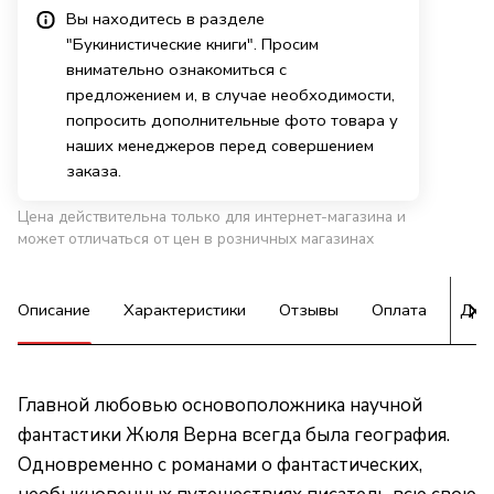
Вы находитесь в разделе
"Букинистические книги". Просим
внимательно ознакомиться с
предложением и, в случае необходимости,
попросить дополнительные фото товара у
наших менеджеров перед совершением
заказа.
Цена действительна только для интернет-магазина и
может отличаться от цен в розничных магазинах
Описание
Характеристики
Отзывы
Оплата
Дос
Главной любовью основоположника научной
фантастики Жюля Верна всегда была география.
Одновременно с романами о фантастических,