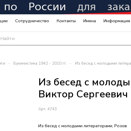
кции
Сотрудничество
Контакты
Имена
Информация
–
–
иги
Букинистика 1942 - 2010 гг.
Из бесед с молодыми литера
Из бесед с молоды
Виктор Сергеевич
Арт.
4743
Из бесед с молодыми литераторами, Розов