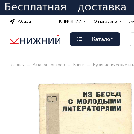
Абаза
КНИЖНИЙ
О магазине
А
Каталог
–
–
–
Главная
Каталог товаров
Книги
Букинистические кн