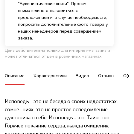
"Букинистические книги". Просим
внимательно ознакомиться с
предложением и, в случае необходимости,
попросить дополнительные фото товара у
наших менеджеров перед совершением
заказа.
Цена действительна только для интернет-магазина и
может отличаться от цен в розничных магазинах
Описание
Характеристики
Видео
Отзывы
Опла
Исповедь - это не беседа о своих недостатках,
сомне- ниях, это не простое осведомление
духовника о себе. Исповедь - это Таинство…
Горячее покаяние сердца, жажда очищения,
которая происходит от ощущения святыни, это