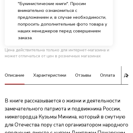
"Букинистические книги". Просим
внимательно ознакомиться с
предложением и, в случае необходимости,
попросить дополнительные фото товара у
наших менеджеров перед совершением
заказа.
Цена действительна только для интернет-магазина и
может отличаться от цен в розничных магазинах
Описание
Характеристики
Отзывы
Оплата
Дос
В книге рассказывается о жизни и деятельности
замечательного патриота и подвижника России,
нижегородца Кузьмы Минина, который в смутную
для Отечества пору стал организатором народного
ополчения, вместе с князем Дмитрием Пожарским