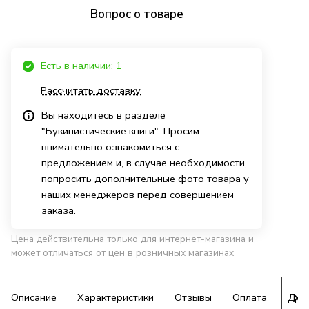
Вопрос о товаре
Есть в наличии: 1
Рассчитать доставку
Вы находитесь в разделе
"Букинистические книги". Просим
внимательно ознакомиться с
предложением и, в случае необходимости,
попросить дополнительные фото товара у
наших менеджеров перед совершением
заказа.
Цена действительна только для интернет-магазина и
может отличаться от цен в розничных магазинах
Описание
Характеристики
Отзывы
Оплата
Дос