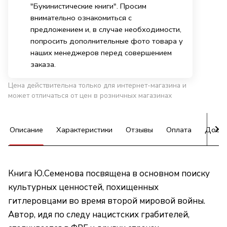
"Букинистические книги". Просим
внимательно ознакомиться с
предложением и, в случае необходимости,
попросить дополнительные фото товара у
наших менеджеров перед совершением
заказа.
Цена действительна только для интернет-магазина и
может отличаться от цен в розничных магазинах
Описание
Характеристики
Отзывы
Оплата
Доста
Книга Ю.Семенова посвящена в основном поиску
культурных ценностей, похищенных
гитлеровцами во время второй мировой войны.
Автор, идя по следу нацистских грабителей,