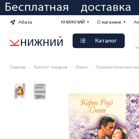
Абаза
КНИЖНИЙ
О магазине
А
Каталог
–
–
–
Главная
Каталог товаров
Книги
Букинистические кн