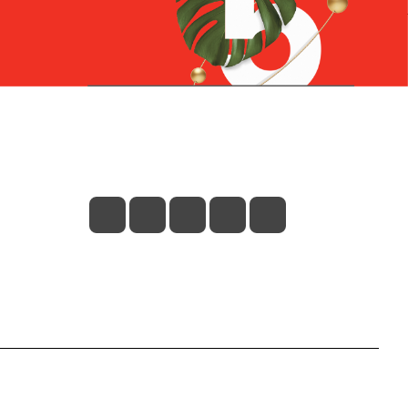
Контакты
+7 (831) 266-0321
info@knizhniy.com