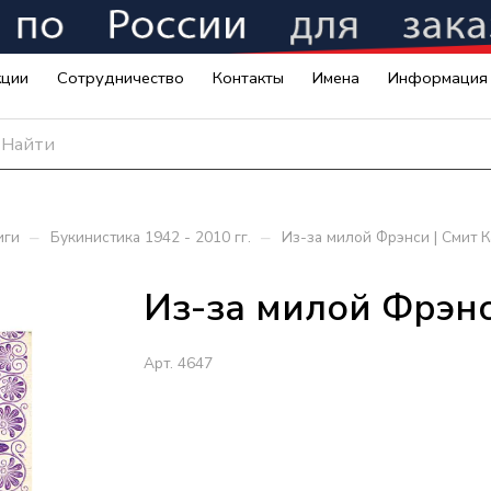
кции
Сотрудничество
Контакты
Имена
Информация
–
–
иги
Букинистика 1942 - 2010 гг.
Из-за милой Фрэнси | Смит 
Из-за милой Фрэнс
Арт.
4647