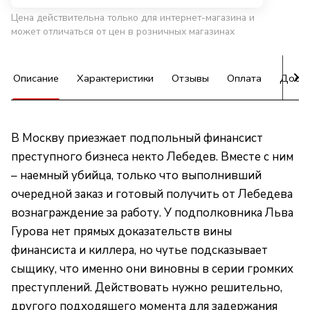
Цена действительна только для интернет-магазина и
может отличаться от цен в розничных магазинах
Описание
Характеристики
Отзывы
Оплата
Доста
В Москву приезжает подпольный финансист
преступного бизнеса некто Лебедев. Вместе с ним
– наемный убийца, только что выполнивший
очередной заказ и готовый получить от Лебедева
вознаграждение за работу. У подполковника Льва
Гурова нет прямых доказательств вины
финансиста и киллера, но чутье подсказывает
сыщику, что именно они виновны в серии громких
преступлений. Действовать нужно решительно,
другого подходящего момента для задержания