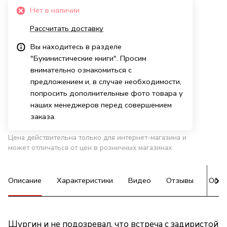
Нет в наличии
Рассчитать доставку
Вы находитесь в разделе
"Букинистические книги". Просим
внимательно ознакомиться с
предложением и, в случае необходимости,
попросить дополнительные фото товара у
наших менеджеров перед совершением
заказа.
Цена действительна только для интернет-магазина и
может отличаться от цен в розничных магазинах
Описание
Характеристики
Видео
Отзывы
Опла
Шургин и не подозревал, что встреча с задиристой