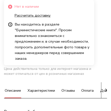
Нет в наличии
Рассчитать доставку
Вы находитесь в разделе
"Букинистические книги". Просим
внимательно ознакомиться с
предложением и, в случае необходимости,
попросить дополнительные фото товара у
наших менеджеров перед совершением
заказа.
Цена действительна только для интернет-магазина и
может отличаться от цен в розничных магазинах
Описание
Характеристики
Отзывы
Оплата
Доста