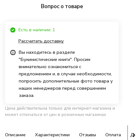
Вопрос о товаре
Есть в наличии: 1
Рассчитать доставку
Вы находитесь в разделе
"Букинистические книги". Просим
внимательно ознакомиться с
предложением и, в случае необходимости,
попросить дополнительные фото товара у
наших менеджеров перед совершением
заказа.
Цена действительна только для интернет-магазина и
может отличаться от цен в розничных магазинах
Описание
Характеристики
Отзывы
Оплата
Дос