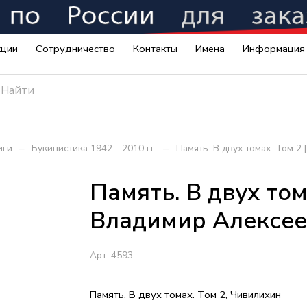
кции
Сотрудничество
Контакты
Имена
Информация
–
–
иги
Букинистика 1942 - 2010 гг.
Память. В двух томах. Том 
Память. В двух том
Владимир Алексее
Арт.
4593
Память. В двух томах. Том 2, Чивилихин