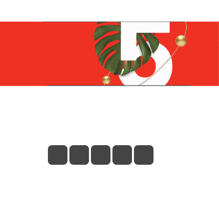
Контакты
+7 (831) 266-0321
info@knizhniy.com