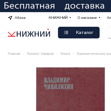
Абаза
КНИЖНИЙ
О магазине
А
Каталог
–
–
–
Главная
Каталог товаров
Книги
Букинистические кн