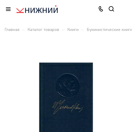
–
–
–
Главная
Каталог товаров
Книги
Букинистические книг