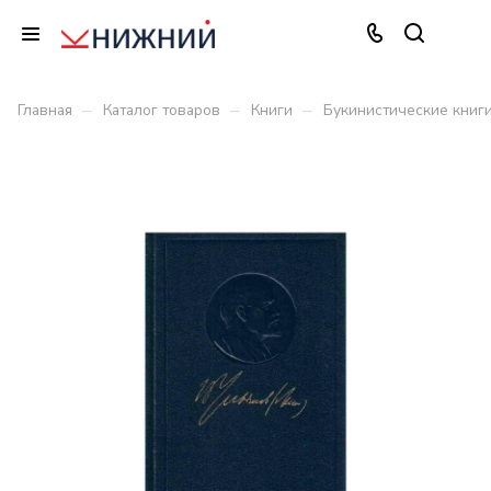
–
–
–
Главная
Каталог товаров
Книги
Букинистические книг