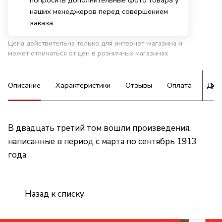
попросить дополнительные фото товара у
наших менеджеров перед совершением
заказа.
Цена действительна только для интернет-магазина и
может отличаться от цен в розничных магазинах
Описание
Характеристики
Отзывы
Оплата
Дос
В двадцать третий том вошли произведения,
написанные в период с марта по сентябрь 1913
года
Назад к списку