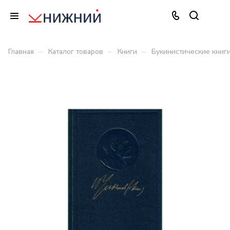
–
–
–
Главная
Каталог товаров
Книги
Букинистические книг