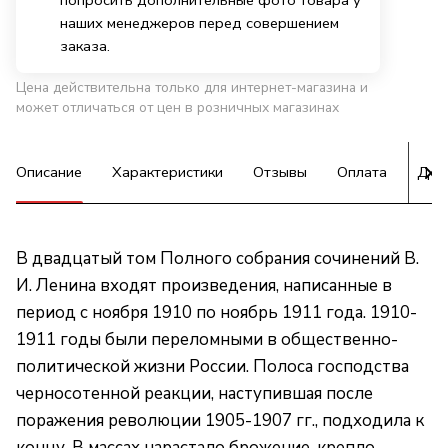
попросить дополнительные фото товара у
наших менеджеров перед совершением
заказа.
Цена действительна только для интернет-магазина и
может отличаться от цен в розничных магазинах
Описание
Характеристики
Отзывы
Оплата
Дос
В двадцатый том Полного собрания сочинений В.
И. Ленина входят произведения, написанные в
период с ноября 1910 по ноябрь 1911 года. 1910-
1911 годы были переломными в общественно-
политической жизни России. Полоса господства
черносотенной реакции, наступившая после
поражения революции 1905-1907 гг., подходила к
концу. В массах нарастало брожение, крепло