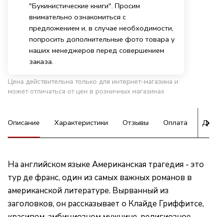
"Букинистические книги". Просим
внимательно ознакомиться с
предложением и, в случае необходимости,
попросить дополнительные фото товара у
наших менеджеров перед совершением
заказа.
Цена действительна только для интернет-магазина и
может отличаться от цен в розничных магазинах
Описание
Характеристики
Отзывы
Оплата
Дос
На английском языке Американская трагедия - это
тур де франс, один из самых важных романов в
американской литературе. Вырванный из
заголовков, он рассказывает о Клайде Гриффитсе,
красивом, амбициозном мужчине, религиозное