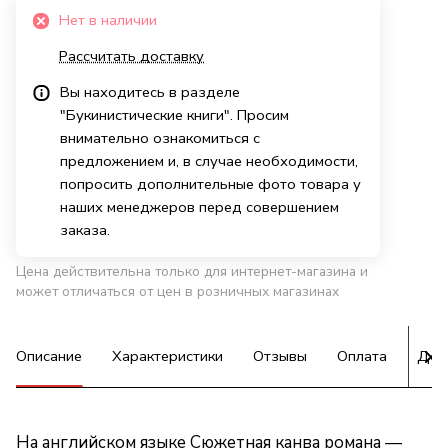
Нет в наличии
Рассчитать доставку
Вы находитесь в разделе
"Букинистические книги". Просим
внимательно ознакомиться с
предложением и, в случае необходимости,
попросить дополнительные фото товара у
наших менеджеров перед совершением
заказа.
Цена действительна только для интернет-магазина и
может отличаться от цен в розничных магазинах
Описание
Характеристики
Отзывы
Оплата
Дос
На английском языке Сюжетная канва романа —