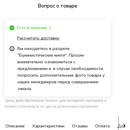
Вопрос о товаре
Есть в наличии: 1
Рассчитать доставку
Вы находитесь в разделе
"Букинистические книги". Просим
внимательно ознакомиться с
предложением и, в случае необходимости,
попросить дополнительные фото товара у
наших менеджеров перед совершением
заказа.
Цена действительна только для интернет-магазина и
может отличаться от цен в розничных магазинах
Описание
Характеристики
Отзывы
Оплата
Доста