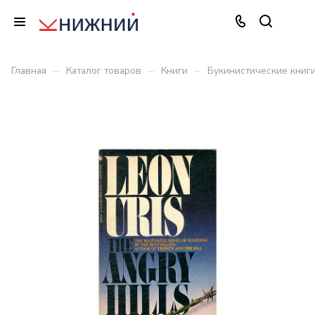
–
–
–
Главная
Каталог товаров
Книги
Букинистические книг