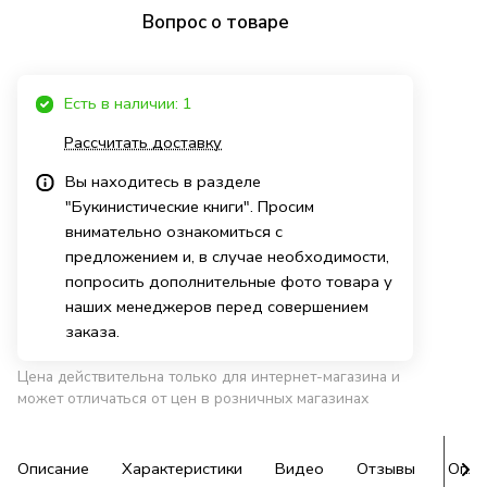
Вопрос о товаре
Есть в наличии: 1
Рассчитать доставку
Вы находитесь в разделе
"Букинистические книги". Просим
внимательно ознакомиться с
предложением и, в случае необходимости,
попросить дополнительные фото товара у
наших менеджеров перед совершением
заказа.
Цена действительна только для интернет-магазина и
может отличаться от цен в розничных магазинах
Описание
Характеристики
Видео
Отзывы
Опла