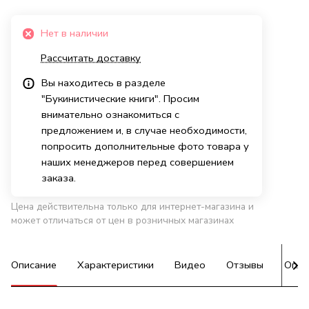
Нет в наличии
Рассчитать доставку
Вы находитесь в разделе
"Букинистические книги". Просим
внимательно ознакомиться с
предложением и, в случае необходимости,
попросить дополнительные фото товара у
наших менеджеров перед совершением
заказа.
Цена действительна только для интернет-магазина и
может отличаться от цен в розничных магазинах
Описание
Характеристики
Видео
Отзывы
Опла